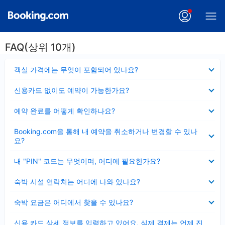
FAQ(상위 10개)
펼
객실 가격에는 무엇이 포함되어 있나요?
치
기
펼
신용카드 없이도 예약이 가능한가요?
치
기
펼
예약 완료를 어떻게 확인하나요?
치
기
펼
Booking.com을 통해 내 예약을 취소하거나 변경할 수 있나
치
요?
기
펼
내 "PIN" 코드는 무엇이며, 어디에 필요한가요?
치
기
펼
숙박 시설 연락처는 어디에 나와 있나요?
치
기
펼
숙박 요금은 어디에서 찾을 수 있나요?
치
기
펼
신용 카드 상세 정보를 입력하고 있어요, 실제 결제는 언제 진