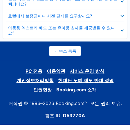
치
행되나요?
기
펼
호텔에서 보증금이나 사전 결제를 요구할까요?
치
기
펼
아동용 엑스트라 베드 또는 유아용 침대를 제공받을 수 있나
치
요?
기
내 숙소 등록
PC 전용
이용약관
서비스 운영 방식
개인정보처리방침
현대판 노예 제도 반대 성명
인권헌장
Booking.com 소개
저작권 © 1996–2026 Booking.com™. 모든 권리 보유.
참조 ID:
D53770A