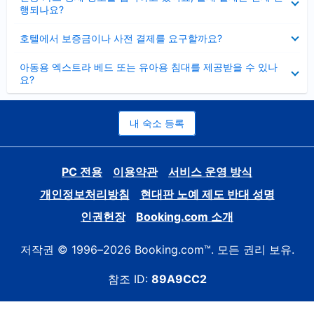
치
행되나요?
기
펼
호텔에서 보증금이나 사전 결제를 요구할까요?
치
기
펼
아동용 엑스트라 베드 또는 유아용 침대를 제공받을 수 있나
치
요?
기
내 숙소 등록
PC 전용
이용약관
서비스 운영 방식
개인정보처리방침
현대판 노예 제도 반대 성명
인권헌장
Booking.com 소개
저작권 © 1996–2026 Booking.com™. 모든 권리 보유.
참조 ID:
89A9CC2