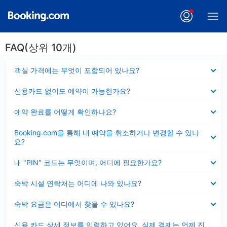
FAQ(상위 10개)
펼
객실 가격에는 무엇이 포함되어 있나요?
치
기
펼
신용카드 없이도 예약이 가능한가요?
치
기
펼
예약 완료를 어떻게 확인하나요?
치
기
펼
Booking.com을 통해 내 예약을 취소하거나 변경할 수 있나
치
요?
기
펼
내 "PIN" 코드는 무엇이며, 어디에 필요한가요?
치
기
펼
숙박 시설 연락처는 어디에 나와 있나요?
치
기
펼
숙박 요금은 어디에서 찾을 수 있나요?
치
기
펼
신용 카드 상세 정보를 입력하고 있어요, 실제 결제는 언제 진