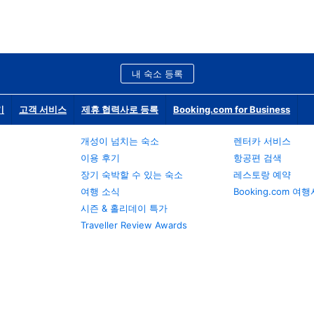
내 숙소 등록
기
고객 서비스
제휴 협력사로 등록
Booking.com for Business
개성이 넘치는 숙소
렌터카 서비스
이용 후기
항공편 검색
장기 숙박할 수 있는 숙소
레스토랑 예약
여행 소식
Booking.com 여
시즌 & 홀리데이 특가
Traveller Review Awards