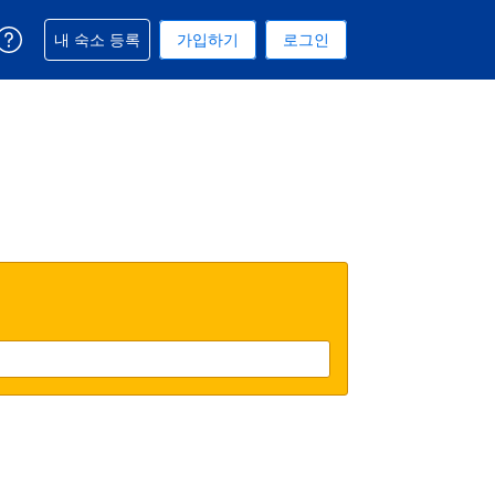
예약과 관련해 도움을 받으실 수 있습니다
내 숙소 등록
가입하기
로그인
 선택된 통화는 미국 달러입니다
택. 현재 선택된 언어는 한국어입니다