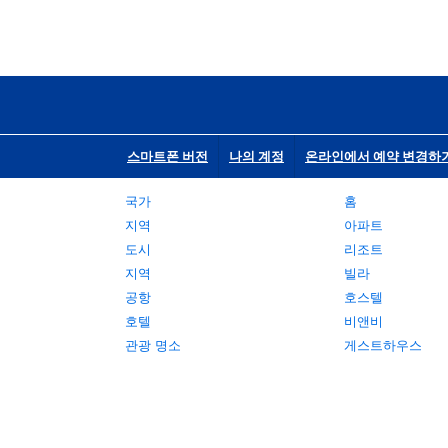
스마트폰 버전
나의 계정
온라인에서 예약 변경하
국가
홈
지역
아파트
도시
리조트
지역
빌라
공항
호스텔
호텔
비앤비
관광 명소
게스트하우스