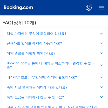
FAQ(상위 10개)
펼
객실 가격에는 무엇이 포함되어 있나요?
치
기
펼
신용카드 없이도 예약이 가능한가요?
치
기
펼
예약 완료를 어떻게 확인하나요?
치
기
펼
Booking.com을 통해 내 예약을 취소하거나 변경할 수 있나
치
요?
기
펼
내 "PIN" 코드는 무엇이며, 어디에 필요한가요?
치
기
펼
숙박 시설 연락처는 어디에 나와 있나요?
치
기
펼
숙박 요금은 어디에서 찾을 수 있나요?
치
기
펼
신용 카드 상세 정보를 입력하고 있어요, 실제 결제는 언제 진