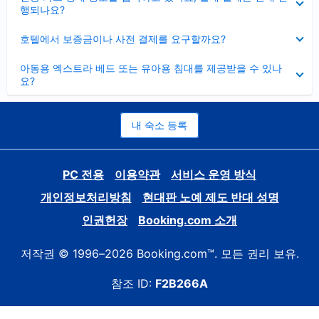
치
행되나요?
기
펼
호텔에서 보증금이나 사전 결제를 요구할까요?
치
기
펼
아동용 엑스트라 베드 또는 유아용 침대를 제공받을 수 있나
치
요?
기
내 숙소 등록
PC 전용
이용약관
서비스 운영 방식
개인정보처리방침
현대판 노예 제도 반대 성명
인권헌장
Booking.com 소개
저작권 © 1996–2026 Booking.com™. 모든 권리 보유.
참조 ID:
F2B266A