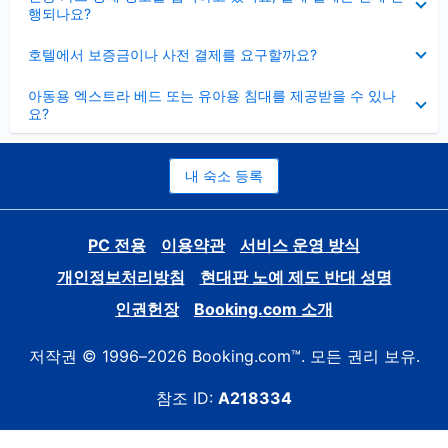
치
행되나요?
기
펼
호텔에서 보증금이나 사전 결제를 요구할까요?
치
기
펼
아동용 엑스트라 베드 또는 유아용 침대를 제공받을 수 있나
치
요?
기
내 숙소 등록
PC 전용
이용약관
서비스 운영 방식
개인정보처리방침
현대판 노예 제도 반대 성명
인권헌장
Booking.com 소개
저작권 © 1996–2026 Booking.com™. 모든 권리 보유.
참조 ID:
A218334