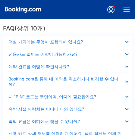
FAQ(상위 10개)
펼
객실 가격에는 무엇이 포함되어 있나요?
치
기
펼
신용카드 없이도 예약이 가능한가요?
치
기
펼
예약 완료를 어떻게 확인하나요?
치
기
펼
Booking.com을 통해 내 예약을 취소하거나 변경할 수 있나
치
요?
기
펼
내 "PIN" 코드는 무엇이며, 어디에 필요한가요?
치
기
펼
숙박 시설 연락처는 어디에 나와 있나요?
치
기
펼
숙박 요금은 어디에서 찾을 수 있나요?
치
기
펼
신용 카드 상세 정보를 입력하고 있어요, 실제 결제는 언제 진