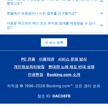
치
행되나요?
기
펼
호텔에서 보증금이나 사전 결제를 요구할까요?
치
기
펼
아동용 엑스트라 베드 또는 유아용 침대를 제공받을 수 있나
치
요?
기
내 숙소 등록
PC 전용
이용약관
서비스 운영 방식
개인정보처리방침
현대판 노예 제도 반대 성명
인권헌장
Booking.com 소개
저작권 © 1996–2026 Booking.com™. 모든 권리 보유.
참조 ID:
0AC08FB