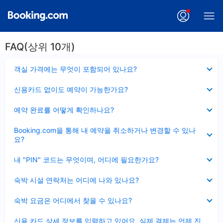
FAQ(상위 10개)
펼
객실 가격에는 무엇이 포함되어 있나요?
치
기
펼
신용카드 없이도 예약이 가능한가요?
치
기
펼
예약 완료를 어떻게 확인하나요?
치
기
펼
Booking.com을 통해 내 예약을 취소하거나 변경할 수 있나
치
요?
기
펼
내 "PIN" 코드는 무엇이며, 어디에 필요한가요?
치
기
펼
숙박 시설 연락처는 어디에 나와 있나요?
치
기
펼
숙박 요금은 어디에서 찾을 수 있나요?
치
기
펼
신용 카드 상세 정보를 입력하고 있어요, 실제 결제는 언제 진