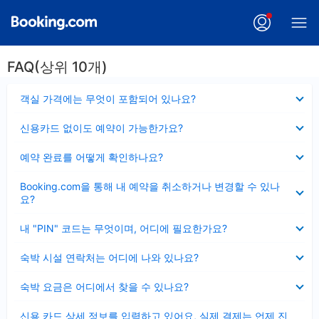
FAQ(상위 10개)
펼
객실 가격에는 무엇이 포함되어 있나요?
치
기
펼
신용카드 없이도 예약이 가능한가요?
치
기
펼
예약 완료를 어떻게 확인하나요?
치
기
펼
Booking.com을 통해 내 예약을 취소하거나 변경할 수 있나
치
요?
기
펼
내 "PIN" 코드는 무엇이며, 어디에 필요한가요?
치
기
펼
숙박 시설 연락처는 어디에 나와 있나요?
치
기
펼
숙박 요금은 어디에서 찾을 수 있나요?
치
기
펼
신용 카드 상세 정보를 입력하고 있어요, 실제 결제는 언제 진