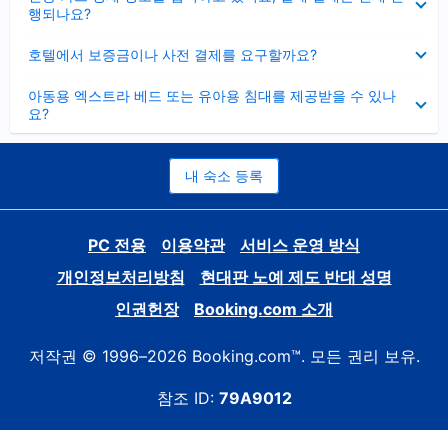
치
행되나요?
기
펼
호텔에서 보증금이나 사전 결제를 요구할까요?
치
기
펼
아동용 엑스트라 베드 또는 유아용 침대를 제공받을 수 있나
치
요?
기
내 숙소 등록
PC 전용
이용약관
서비스 운영 방식
개인정보처리방침
현대판 노예 제도 반대 성명
인권헌장
Booking.com 소개
저작권 © 1996–2026 Booking.com™. 모든 권리 보유.
참조 ID:
79A9012