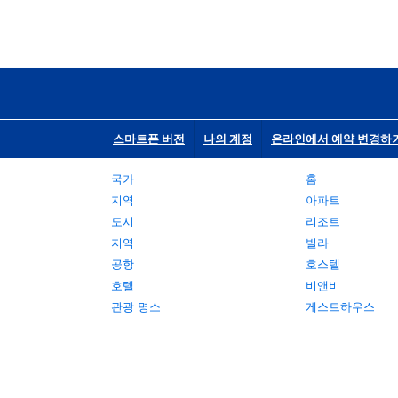
스마트폰 버전
나의 계정
온라인에서 예약 변경하
국가
홈
지역
아파트
도시
리조트
지역
빌라
공항
호스텔
호텔
비앤비
관광 명소
게스트하우스