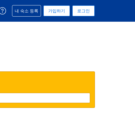
예약과 관련해 도움을 받으실 수 있습니다
내 숙소 등록
가입하기
로그인
 선택된 통화는 미국 달러입니다
택. 현재 선택된 언어는 한국어입니다