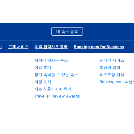
내 숙소 등록
기
고객 서비스
제휴 협력사로 등록
Booking.com for Business
개성이 넘치는 숙소
렌터카 서비스
이용 후기
항공편 검색
장기 숙박할 수 있는 숙소
레스토랑 예약
여행 소식
Booking.com 여
시즌 & 홀리데이 특가
Traveller Review Awards