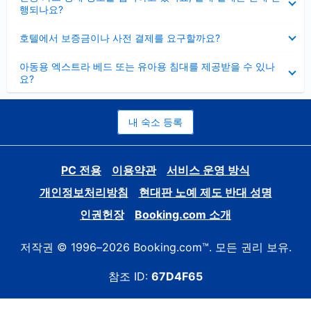
치
행되나요?
기
펼
호텔에서 보증금이나 사전 결제를 요구할까요?
치
기
펼
아동용 엑스트라 베드 또는 유아용 침대를 제공받을 수 있나
치
요?
기
내 숙소 등록
PC 전용
이용약관
서비스 운영 방식
개인정보처리방침
현대판 노예 제도 반대 성명
인권헌장
Booking.com 소개
저작권 © 1996–2026 Booking.com™. 모든 권리 보유.
참조 ID:
67D4F65