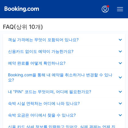
FAQ(상위 10개)
펼
객실 가격에는 무엇이 포함되어 있나요?
치
기
펼
신용카드 없이도 예약이 가능한가요?
치
기
펼
예약 완료를 어떻게 확인하나요?
치
기
펼
Booking.com을 통해 내 예약을 취소하거나 변경할 수 있나
치
요?
기
펼
내 "PIN" 코드는 무엇이며, 어디에 필요한가요?
치
기
펼
숙박 시설 연락처는 어디에 나와 있나요?
치
기
펼
숙박 요금은 어디에서 찾을 수 있나요?
치
기
펼
신용 카드 상세 정보를 입력하고 있어요, 실제 결제는 언제 진