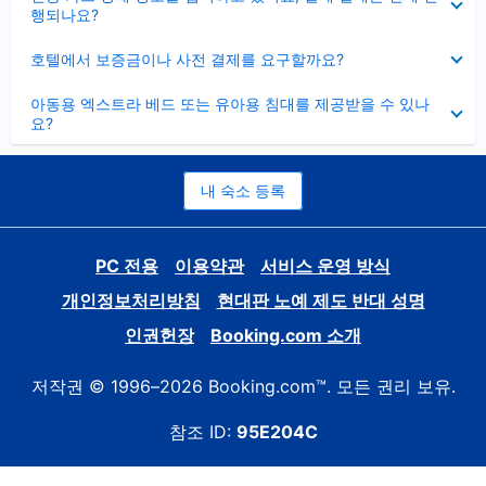
치
행되나요?
기
펼
호텔에서 보증금이나 사전 결제를 요구할까요?
치
기
펼
아동용 엑스트라 베드 또는 유아용 침대를 제공받을 수 있나
치
요?
기
내 숙소 등록
PC 전용
이용약관
서비스 운영 방식
개인정보처리방침
현대판 노예 제도 반대 성명
인권헌장
Booking.com 소개
저작권 © 1996–2026 Booking.com™. 모든 권리 보유.
참조 ID:
95E204C