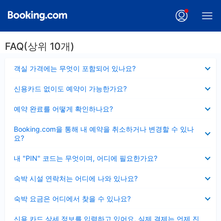
FAQ(상위 10개)
펼
객실 가격에는 무엇이 포함되어 있나요?
치
기
펼
신용카드 없이도 예약이 가능한가요?
치
기
펼
예약 완료를 어떻게 확인하나요?
치
기
펼
Booking.com을 통해 내 예약을 취소하거나 변경할 수 있나
치
요?
기
펼
내 "PIN" 코드는 무엇이며, 어디에 필요한가요?
치
기
펼
숙박 시설 연락처는 어디에 나와 있나요?
치
기
펼
숙박 요금은 어디에서 찾을 수 있나요?
치
기
펼
신용 카드 상세 정보를 입력하고 있어요, 실제 결제는 언제 진