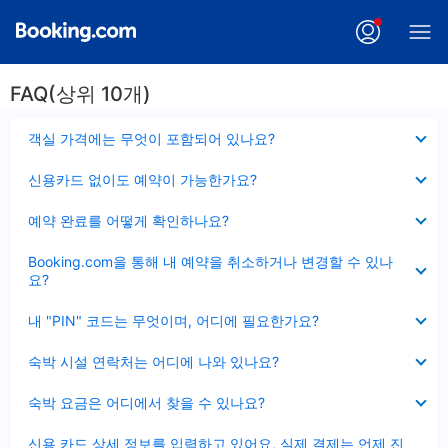
FAQ(상위 10개)
펼
객실 가격에는 무엇이 포함되어 있나요?
치
기
펼
신용카드 없이도 예약이 가능한가요?
치
기
펼
예약 완료를 어떻게 확인하나요?
치
기
펼
Booking.com을 통해 내 예약을 취소하거나 변경할 수 있나
치
요?
기
펼
내 "PIN" 코드는 무엇이며, 어디에 필요한가요?
치
기
펼
숙박 시설 연락처는 어디에 나와 있나요?
치
기
펼
숙박 요금은 어디에서 찾을 수 있나요?
치
기
펼
신용 카드 상세 정보를 입력하고 있어요, 실제 결제는 언제 진