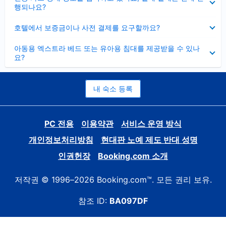
치
행되나요?
기
펼
호텔에서 보증금이나 사전 결제를 요구할까요?
치
기
펼
아동용 엑스트라 베드 또는 유아용 침대를 제공받을 수 있나
치
요?
기
내 숙소 등록
PC 전용
이용약관
서비스 운영 방식
개인정보처리방침
현대판 노예 제도 반대 성명
인권헌장
Booking.com 소개
저작권 © 1996–2026 Booking.com™. 모든 권리 보유.
참조 ID:
BA097DF