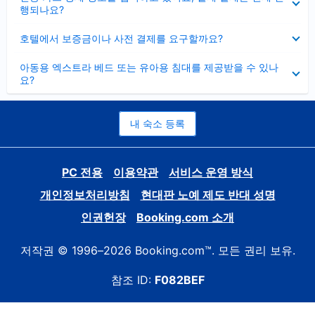
치
행되나요?
기
펼
호텔에서 보증금이나 사전 결제를 요구할까요?
치
기
펼
아동용 엑스트라 베드 또는 유아용 침대를 제공받을 수 있나
치
요?
기
내 숙소 등록
PC 전용
이용약관
서비스 운영 방식
개인정보처리방침
현대판 노예 제도 반대 성명
인권헌장
Booking.com 소개
저작권 © 1996–2026 Booking.com™. 모든 권리 보유.
참조 ID:
F082BEF