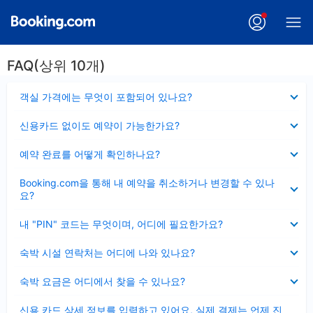
FAQ(상위 10개)
펼
객실 가격에는 무엇이 포함되어 있나요?
치
기
펼
신용카드 없이도 예약이 가능한가요?
치
기
펼
예약 완료를 어떻게 확인하나요?
치
기
펼
Booking.com을 통해 내 예약을 취소하거나 변경할 수 있나
치
요?
기
펼
내 "PIN" 코드는 무엇이며, 어디에 필요한가요?
치
기
펼
숙박 시설 연락처는 어디에 나와 있나요?
치
기
펼
숙박 요금은 어디에서 찾을 수 있나요?
치
기
펼
신용 카드 상세 정보를 입력하고 있어요, 실제 결제는 언제 진