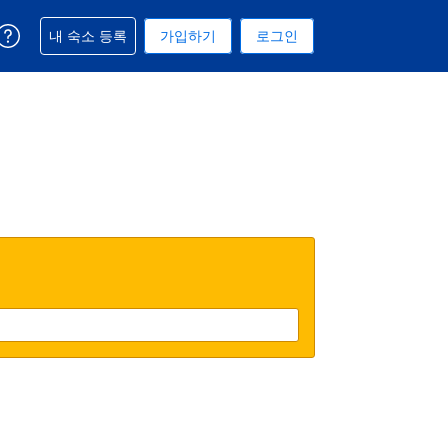
예약과 관련해 도움을 받으실 수 있습니다
내 숙소 등록
가입하기
로그인
 선택된 통화는 미국 달러입니다
택. 현재 선택된 언어는 한국어입니다