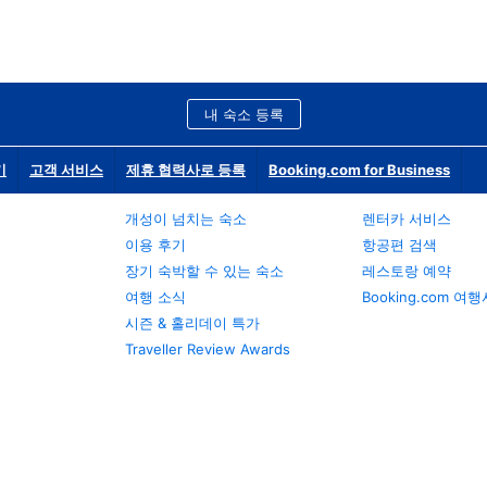
내 숙소 등록
기
고객 서비스
제휴 협력사로 등록
Booking.com for Business
개성이 넘치는 숙소
렌터카 서비스
이용 후기
항공편 검색
장기 숙박할 수 있는 숙소
레스토랑 예약
여행 소식
Booking.com 여
시즌 & 홀리데이 특가
Traveller Review Awards