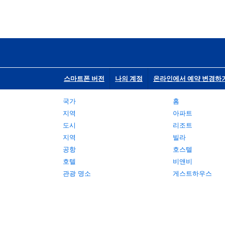
스마트폰 버전
나의 계정
온라인에서 예약 변경하
국가
홈
지역
아파트
도시
리조트
지역
빌라
공항
호스텔
호텔
비앤비
관광 명소
게스트하우스