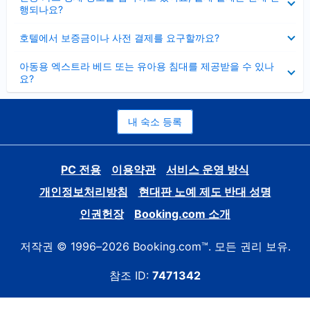
치
행되나요?
기
펼
호텔에서 보증금이나 사전 결제를 요구할까요?
치
기
펼
아동용 엑스트라 베드 또는 유아용 침대를 제공받을 수 있나
치
요?
기
내 숙소 등록
PC 전용
이용약관
서비스 운영 방식
개인정보처리방침
현대판 노예 제도 반대 성명
인권헌장
Booking.com 소개
저작권 © 1996–2026 Booking.com™. 모든 권리 보유.
참조 ID:
7471342