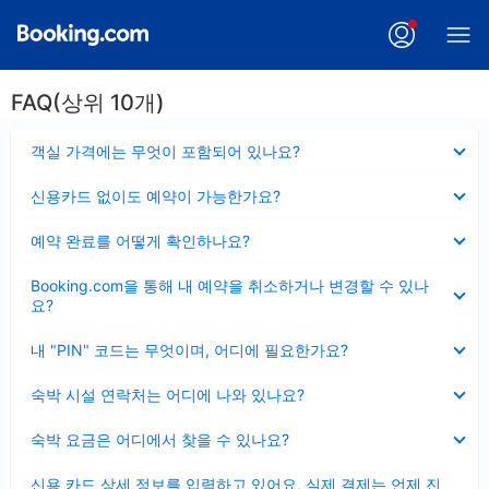
FAQ(상위 10개)
펼
객실 가격에는 무엇이 포함되어 있나요?
치
기
펼
신용카드 없이도 예약이 가능한가요?
치
기
펼
예약 완료를 어떻게 확인하나요?
치
기
펼
Booking.com을 통해 내 예약을 취소하거나 변경할 수 있나
치
요?
기
펼
내 "PIN" 코드는 무엇이며, 어디에 필요한가요?
치
기
펼
숙박 시설 연락처는 어디에 나와 있나요?
치
기
펼
숙박 요금은 어디에서 찾을 수 있나요?
치
기
펼
신용 카드 상세 정보를 입력하고 있어요, 실제 결제는 언제 진