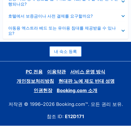
치
행되나요?
기
펼
호텔에서 보증금이나 사전 결제를 요구할까요?
치
기
펼
아동용 엑스트라 베드 또는 유아용 침대를 제공받을 수 있나
치
요?
기
내 숙소 등록
PC 전용
이용약관
서비스 운영 방식
개인정보처리방침
현대판 노예 제도 반대 성명
인권헌장
Booking.com 소개
저작권 © 1996–2026 Booking.com™. 모든 권리 보유.
참조 ID:
E12D171