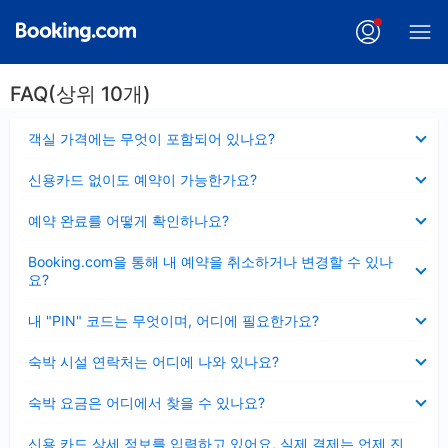
FAQ(상위 10개)
펼
객실 가격에는 무엇이 포함되어 있나요?
치
기
펼
신용카드 없이도 예약이 가능한가요?
치
기
펼
예약 완료를 어떻게 확인하나요?
치
기
펼
Booking.com을 통해 내 예약을 취소하거나 변경할 수 있나
치
요?
기
펼
내 "PIN" 코드는 무엇이며, 어디에 필요한가요?
치
기
펼
숙박 시설 연락처는 어디에 나와 있나요?
치
기
펼
숙박 요금은 어디에서 찾을 수 있나요?
치
기
펼
신용 카드 상세 정보를 입력하고 있어요, 실제 결제는 언제 진