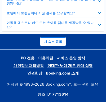
치
행되나요?
기
펼
호텔에서 보증금이나 사전 결제를 요구할까요?
치
기
펼
아동용 엑스트라 베드 또는 유아용 침대를 제공받을 수 있나
치
요?
기
내 숙소 등록
PC 전용
이용약관
서비스 운영 방식
개인정보처리방침
현대판 노예 제도 반대 성명
인권헌장
Booking.com 소개
저작권 © 1996–2026 Booking.com™. 모든 권리 보유.
참조 ID:
7713614