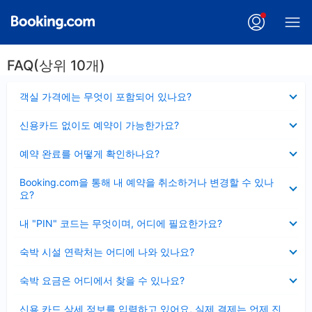
FAQ(상위 10개)
펼
객실 가격에는 무엇이 포함되어 있나요?
치
기
펼
신용카드 없이도 예약이 가능한가요?
치
기
펼
예약 완료를 어떻게 확인하나요?
치
기
펼
Booking.com을 통해 내 예약을 취소하거나 변경할 수 있나
치
요?
기
펼
내 "PIN" 코드는 무엇이며, 어디에 필요한가요?
치
기
펼
숙박 시설 연락처는 어디에 나와 있나요?
치
기
펼
숙박 요금은 어디에서 찾을 수 있나요?
치
기
펼
신용 카드 상세 정보를 입력하고 있어요, 실제 결제는 언제 진