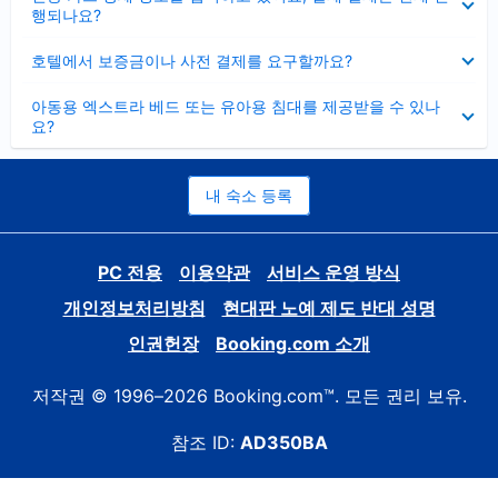
치
행되나요?
기
펼
호텔에서 보증금이나 사전 결제를 요구할까요?
치
기
펼
아동용 엑스트라 베드 또는 유아용 침대를 제공받을 수 있나
치
요?
기
내 숙소 등록
PC 전용
이용약관
서비스 운영 방식
개인정보처리방침
현대판 노예 제도 반대 성명
인권헌장
Booking.com 소개
저작권 © 1996–2026 Booking.com™. 모든 권리 보유.
참조 ID:
AD350BA