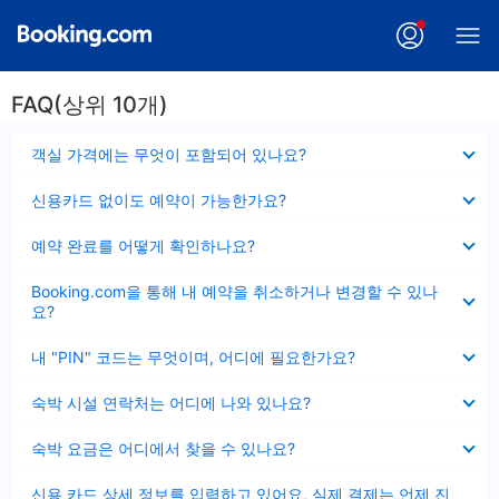
FAQ(상위 10개)
펼
객실 가격에는 무엇이 포함되어 있나요?
치
기
펼
신용카드 없이도 예약이 가능한가요?
치
기
펼
예약 완료를 어떻게 확인하나요?
치
기
펼
Booking.com을 통해 내 예약을 취소하거나 변경할 수 있나
치
요?
기
펼
내 "PIN" 코드는 무엇이며, 어디에 필요한가요?
치
기
펼
숙박 시설 연락처는 어디에 나와 있나요?
치
기
펼
숙박 요금은 어디에서 찾을 수 있나요?
치
기
펼
신용 카드 상세 정보를 입력하고 있어요, 실제 결제는 언제 진