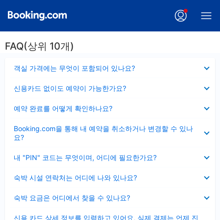
FAQ(상위 10개)
펼
객실 가격에는 무엇이 포함되어 있나요?
치
기
펼
신용카드 없이도 예약이 가능한가요?
치
기
펼
예약 완료를 어떻게 확인하나요?
치
기
펼
Booking.com을 통해 내 예약을 취소하거나 변경할 수 있나
치
요?
기
펼
내 "PIN" 코드는 무엇이며, 어디에 필요한가요?
치
기
펼
숙박 시설 연락처는 어디에 나와 있나요?
치
기
펼
숙박 요금은 어디에서 찾을 수 있나요?
치
기
펼
신용 카드 상세 정보를 입력하고 있어요, 실제 결제는 언제 진