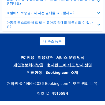
치
행되나요?
기
펼
호텔에서 보증금이나 사전 결제를 요구할까요?
치
기
펼
아동용 엑스트라 베드 또는 유아용 침대를 제공받을 수 있나
치
요?
기
내 숙소 등록
PC 전용
이용약관
서비스 운영 방식
개인정보처리방침
현대판 노예 제도 반대 성명
인권헌장
Booking.com 소개
저작권 © 1996–2026 Booking.com™. 모든 권리 보유.
참조 ID:
4515584