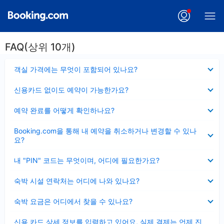
FAQ(상위 10개)
펼
객실 가격에는 무엇이 포함되어 있나요?
치
기
펼
신용카드 없이도 예약이 가능한가요?
치
기
펼
예약 완료를 어떻게 확인하나요?
치
기
펼
Booking.com을 통해 내 예약을 취소하거나 변경할 수 있나
치
요?
기
펼
내 "PIN" 코드는 무엇이며, 어디에 필요한가요?
치
기
펼
숙박 시설 연락처는 어디에 나와 있나요?
치
기
펼
숙박 요금은 어디에서 찾을 수 있나요?
치
기
펼
신용 카드 상세 정보를 입력하고 있어요, 실제 결제는 언제 진