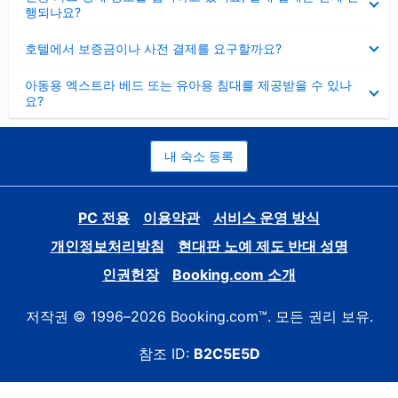
치
행되나요?
기
펼
호텔에서 보증금이나 사전 결제를 요구할까요?
치
기
펼
아동용 엑스트라 베드 또는 유아용 침대를 제공받을 수 있나
치
요?
기
내 숙소 등록
PC 전용
이용약관
서비스 운영 방식
개인정보처리방침
현대판 노예 제도 반대 성명
인권헌장
Booking.com 소개
저작권 © 1996–2026 Booking.com™. 모든 권리 보유.
참조 ID:
B2C5E5D