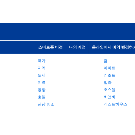
스마트폰 버전
나의 계정
온라인에서 예약 변경하
국가
홈
지역
아파트
도시
리조트
지역
빌라
공항
호스텔
호텔
비앤비
관광 명소
게스트하우스