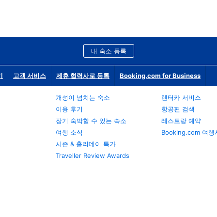
내 숙소 등록
기
고객 서비스
제휴 협력사로 등록
Booking.com for Business
개성이 넘치는 숙소
렌터카 서비스
이용 후기
항공편 검색
장기 숙박할 수 있는 숙소
레스토랑 예약
여행 소식
Booking.com 여
시즌 & 홀리데이 특가
Traveller Review Awards