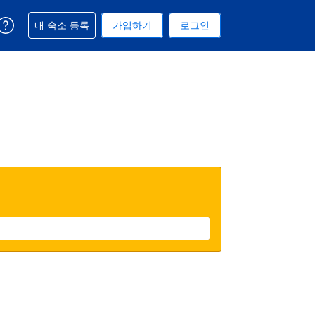
예약과 관련해 도움을 받으실 수 있습니다
내 숙소 등록
가입하기
로그인
 선택된 통화는 대한민국 원입니다
택. 현재 선택된 언어는 한국어입니다