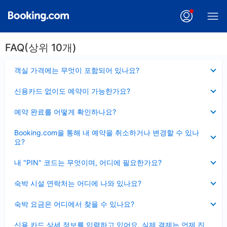
FAQ(상위 10개)
펼
객실 가격에는 무엇이 포함되어 있나요?
치
기
펼
신용카드 없이도 예약이 가능한가요?
치
기
펼
예약 완료를 어떻게 확인하나요?
치
기
펼
Booking.com을 통해 내 예약을 취소하거나 변경할 수 있나
치
요?
기
펼
내 "PIN" 코드는 무엇이며, 어디에 필요한가요?
치
기
펼
숙박 시설 연락처는 어디에 나와 있나요?
치
기
펼
숙박 요금은 어디에서 찾을 수 있나요?
치
기
펼
신용 카드 상세 정보를 입력하고 있어요, 실제 결제는 언제 진