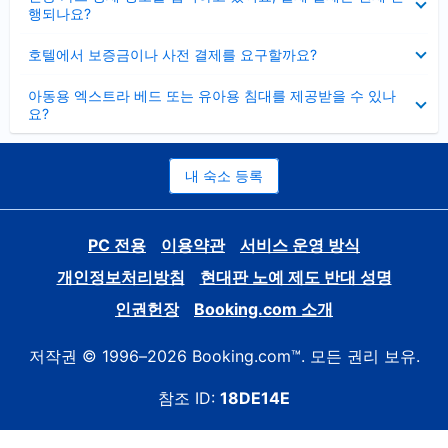
치
행되나요?
기
펼
호텔에서 보증금이나 사전 결제를 요구할까요?
치
기
펼
아동용 엑스트라 베드 또는 유아용 침대를 제공받을 수 있나
치
요?
기
내 숙소 등록
PC 전용
이용약관
서비스 운영 방식
개인정보처리방침
현대판 노예 제도 반대 성명
인권헌장
Booking.com 소개
저작권 © 1996–2026 Booking.com™. 모든 권리 보유.
참조 ID:
18DE14E