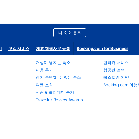
내 숙소 등록
기
고객 서비스
제휴 협력사로 등록
Booking.com for Business
개성이 넘치는 숙소
렌터카 서비스
이용 후기
항공편 검색
장기 숙박할 수 있는 숙소
레스토랑 예약
여행 소식
Booking.com 여
시즌 & 홀리데이 특가
Traveller Review Awards