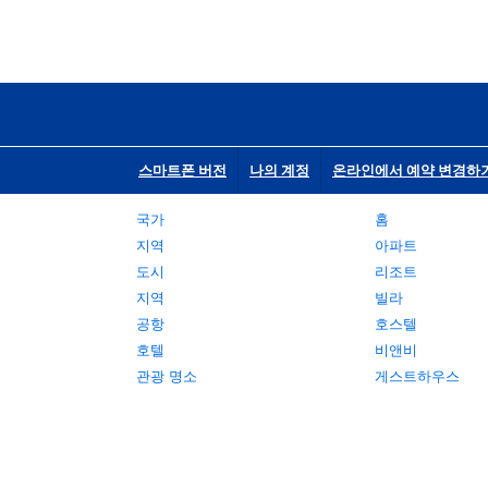
스마트폰 버전
나의 계정
온라인에서 예약 변경하
국가
홈
지역
아파트
도시
리조트
지역
빌라
공항
호스텔
호텔
비앤비
관광 명소
게스트하우스