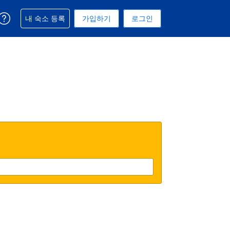
예약과 관련해 도움을 받으실 수 있습니다
내 숙소 등록
가입하기
로그인
 선택된 통화는 미국 달러입니다
택. 현재 선택된 언어는 한국어입니다