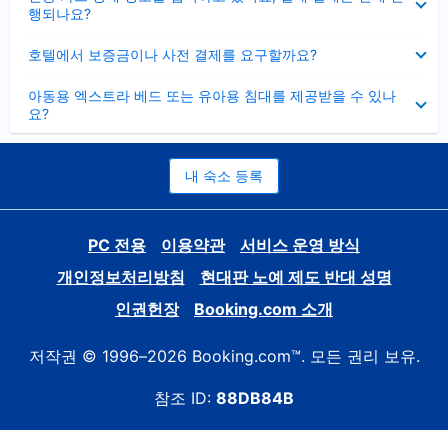
치
행되나요?
기
펼
호텔에서 보증금이나 사전 결제를 요구할까요?
치
기
펼
아동용 엑스트라 베드 또는 유아용 침대를 제공받을 수 있나
치
요?
기
내 숙소 등록
PC 전용
이용약관
서비스 운영 방식
개인정보처리방침
현대판 노예 제도 반대 성명
인권헌장
Booking.com 소개
저작권 © 1996–2026 Booking.com™. 모든 권리 보유.
참조 ID:
88DB84B