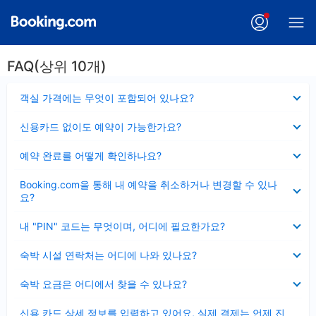
FAQ(상위 10개)
펼
객실 가격에는 무엇이 포함되어 있나요?
치
기
펼
신용카드 없이도 예약이 가능한가요?
치
기
펼
예약 완료를 어떻게 확인하나요?
치
기
펼
Booking.com을 통해 내 예약을 취소하거나 변경할 수 있나
치
요?
기
펼
내 "PIN" 코드는 무엇이며, 어디에 필요한가요?
치
기
펼
숙박 시설 연락처는 어디에 나와 있나요?
치
기
펼
숙박 요금은 어디에서 찾을 수 있나요?
치
기
펼
신용 카드 상세 정보를 입력하고 있어요, 실제 결제는 언제 진