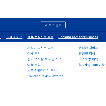
내 숙소 등록
기
고객 서비스
제휴 협력사로 등록
Booking.com for Business
개성이 넘치는 숙소
렌터카 서비스
이용 후기
항공편 검색
장기 숙박할 수 있는 숙소
레스토랑 예약
여행 소식
Booking.com 여
시즌 & 홀리데이 특가
Traveller Review Awards