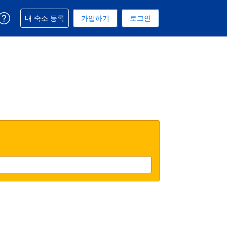
예약과 관련해 도움을 받으실 수 있습니다
내 숙소 등록
가입하기
로그인
 선택된 통화는 대한민국 원입니다
택. 현재 선택된 언어는 한국어입니다