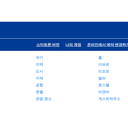
스마트폰 버전
나의 계정
온라인에서 예약 변경하
국가
홈
지역
아파트
도시
리조트
지역
빌라
공항
호스텔
호텔
비앤비
관광 명소
게스트하우스