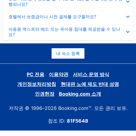
치
행되나요?
기
펼
호텔에서 보증금이나 사전 결제를 요구할까요?
치
기
펼
아동용 엑스트라 베드 또는 유아용 침대를 제공받을 수 있나
치
요?
기
내 숙소 등록
PC 전용
이용약관
서비스 운영 방식
개인정보처리방침
현대판 노예 제도 반대 성명
인권헌장
Booking.com 소개
저작권 © 1996–2026 Booking.com™. 모든 권리 보유.
참조 ID:
81F5648