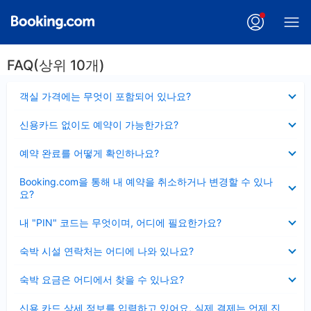
FAQ(상위 10개)
펼
객실 가격에는 무엇이 포함되어 있나요?
치
기
펼
신용카드 없이도 예약이 가능한가요?
치
기
펼
예약 완료를 어떻게 확인하나요?
치
기
펼
Booking.com을 통해 내 예약을 취소하거나 변경할 수 있나
치
요?
기
펼
내 "PIN" 코드는 무엇이며, 어디에 필요한가요?
치
기
펼
숙박 시설 연락처는 어디에 나와 있나요?
치
기
펼
숙박 요금은 어디에서 찾을 수 있나요?
치
기
펼
신용 카드 상세 정보를 입력하고 있어요, 실제 결제는 언제 진