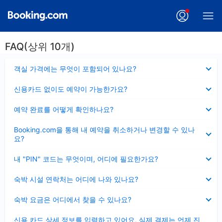
FAQ(상위 10개)
펼
객실 가격에는 무엇이 포함되어 있나요?
치
기
펼
신용카드 없이도 예약이 가능한가요?
치
기
펼
예약 완료를 어떻게 확인하나요?
치
기
펼
Booking.com을 통해 내 예약을 취소하거나 변경할 수 있나
치
요?
기
펼
내 "PIN" 코드는 무엇이며, 어디에 필요한가요?
치
기
펼
숙박 시설 연락처는 어디에 나와 있나요?
치
기
펼
숙박 요금은 어디에서 찾을 수 있나요?
치
기
펼
신용 카드 상세 정보를 입력하고 있어요, 실제 결제는 언제 진