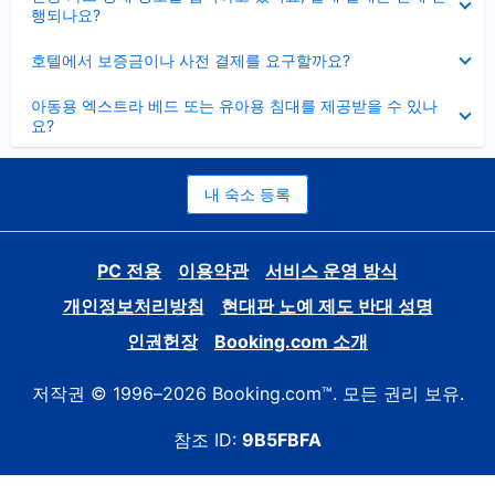
치
행되나요?
기
펼
호텔에서 보증금이나 사전 결제를 요구할까요?
치
기
펼
아동용 엑스트라 베드 또는 유아용 침대를 제공받을 수 있나
치
요?
기
내 숙소 등록
PC 전용
이용약관
서비스 운영 방식
개인정보처리방침
현대판 노예 제도 반대 성명
인권헌장
Booking.com 소개
저작권 © 1996–2026 Booking.com™. 모든 권리 보유.
참조 ID:
9B5FBFA