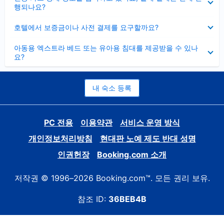
치
행되나요?
기
펼
호텔에서 보증금이나 사전 결제를 요구할까요?
치
기
펼
아동용 엑스트라 베드 또는 유아용 침대를 제공받을 수 있나
치
요?
기
내 숙소 등록
PC 전용
이용약관
서비스 운영 방식
개인정보처리방침
현대판 노예 제도 반대 성명
인권헌장
Booking.com 소개
저작권 © 1996–2026 Booking.com™. 모든 권리 보유.
참조 ID:
36BEB4B