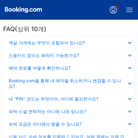
FAQ(상위 10개)
펼
객실 가격에는 무엇이 포함되어 있나요?
치
기
펼
신용카드 없이도 예약이 가능한가요?
치
기
펼
예약 완료를 어떻게 확인하나요?
치
기
펼
Booking.com을 통해 내 예약을 취소하거나 변경할 수 있나
치
요?
기
펼
내 "PIN" 코드는 무엇이며, 어디에 필요한가요?
치
기
펼
숙박 시설 연락처는 어디에 나와 있나요?
치
기
펼
숙박 요금은 어디에서 찾을 수 있나요?
치
기
펼
신용 카드 상세 정보를 입력하고 있어요, 실제 결제는 언제 진