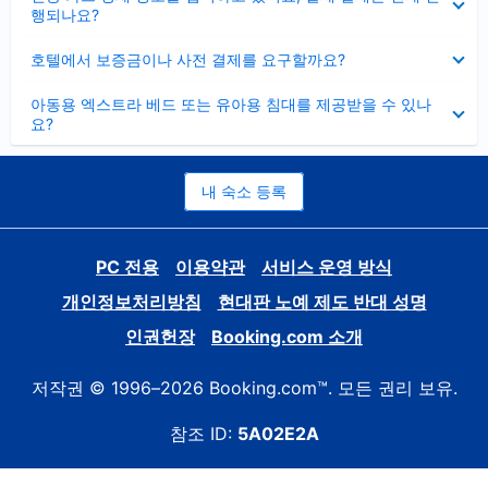
치
행되나요?
기
펼
호텔에서 보증금이나 사전 결제를 요구할까요?
치
기
펼
아동용 엑스트라 베드 또는 유아용 침대를 제공받을 수 있나
치
요?
기
내 숙소 등록
PC 전용
이용약관
서비스 운영 방식
개인정보처리방침
현대판 노예 제도 반대 성명
인권헌장
Booking.com 소개
저작권 © 1996–2026 Booking.com™. 모든 권리 보유.
참조 ID:
5A02E2A