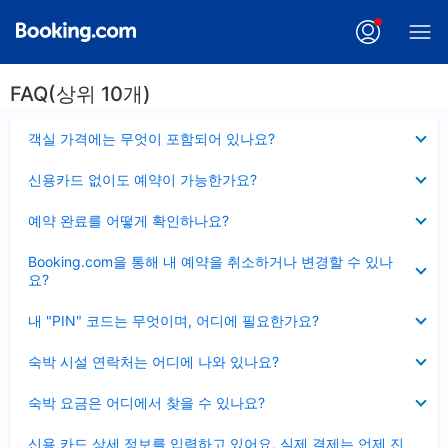
FAQ(상위 10개)
펼
객실 가격에는 무엇이 포함되어 있나요?
치
기
펼
신용카드 없이도 예약이 가능한가요?
치
기
펼
예약 완료를 어떻게 확인하나요?
치
기
펼
Booking.com을 통해 내 예약을 취소하거나 변경할 수 있나
치
요?
기
펼
내 "PIN" 코드는 무엇이며, 어디에 필요한가요?
치
기
펼
숙박 시설 연락처는 어디에 나와 있나요?
치
기
펼
숙박 요금은 어디에서 찾을 수 있나요?
치
기
펼
신용 카드 상세 정보를 입력하고 있어요, 실제 결제는 언제 진