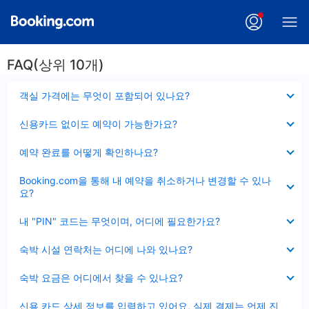
FAQ(상위 10개)
펼
객실 가격에는 무엇이 포함되어 있나요?
치
기
펼
신용카드 없이도 예약이 가능한가요?
치
기
펼
예약 완료를 어떻게 확인하나요?
치
기
펼
Booking.com을 통해 내 예약을 취소하거나 변경할 수 있나
치
요?
기
펼
내 "PIN" 코드는 무엇이며, 어디에 필요한가요?
치
기
펼
숙박 시설 연락처는 어디에 나와 있나요?
치
기
펼
숙박 요금은 어디에서 찾을 수 있나요?
치
기
펼
신용 카드 상세 정보를 입력하고 있어요, 실제 결제는 언제 진