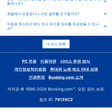
치
행되나요?
기
펼
호텔에서 보증금이나 사전 결제를 요구할까요?
치
기
펼
아동용 엑스트라 베드 또는 유아용 침대를 제공받을 수 있나
치
요?
기
내 숙소 등록
PC 전용
이용약관
서비스 운영 방식
개인정보처리방침
현대판 노예 제도 반대 성명
인권헌장
Booking.com 소개
저작권 © 1996–2026 Booking.com™. 모든 권리 보유.
참조 ID:
79135C2