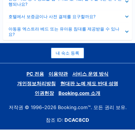
치
행되나요?
기
펼
호텔에서 보증금이나 사전 결제를 요구할까요?
치
기
펼
아동용 엑스트라 베드 또는 유아용 침대를 제공받을 수 있나
치
요?
기
내 숙소 등록
PC 전용
이용약관
서비스 운영 방식
개인정보처리방침
현대판 노예 제도 반대 성명
인권헌장
Booking.com 소개
저작권 © 1996–2026 Booking.com™. 모든 권리 보유.
참조 ID:
DCAC8CD