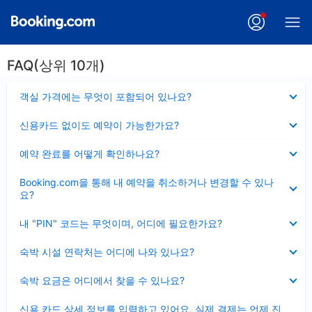
FAQ(상위 10개)
펼
객실 가격에는 무엇이 포함되어 있나요?
치
기
펼
신용카드 없이도 예약이 가능한가요?
치
기
펼
예약 완료를 어떻게 확인하나요?
치
기
펼
Booking.com을 통해 내 예약을 취소하거나 변경할 수 있나
치
요?
기
펼
내 "PIN" 코드는 무엇이며, 어디에 필요한가요?
치
기
펼
숙박 시설 연락처는 어디에 나와 있나요?
치
기
펼
숙박 요금은 어디에서 찾을 수 있나요?
치
기
펼
신용 카드 상세 정보를 입력하고 있어요, 실제 결제는 언제 진