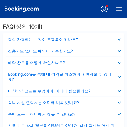
FAQ(상위 10개)
펼
객실 가격에는 무엇이 포함되어 있나요?
치
기
펼
신용카드 없이도 예약이 가능한가요?
치
기
펼
예약 완료를 어떻게 확인하나요?
치
기
펼
Booking.com을 통해 내 예약을 취소하거나 변경할 수 있나
치
요?
기
펼
내 "PIN" 코드는 무엇이며, 어디에 필요한가요?
치
기
펼
숙박 시설 연락처는 어디에 나와 있나요?
치
기
펼
숙박 요금은 어디에서 찾을 수 있나요?
치
기
펼
신용 카드 상세 정보를 입력하고 있어요, 실제 결제는 언제 진