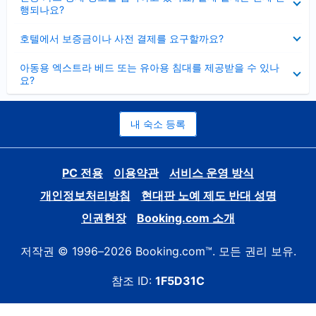
치
행되나요?
기
펼
호텔에서 보증금이나 사전 결제를 요구할까요?
치
기
펼
아동용 엑스트라 베드 또는 유아용 침대를 제공받을 수 있나
치
요?
기
내 숙소 등록
PC 전용
이용약관
서비스 운영 방식
개인정보처리방침
현대판 노예 제도 반대 성명
인권헌장
Booking.com 소개
저작권 © 1996–2026 Booking.com™. 모든 권리 보유.
참조 ID:
1F5D31C