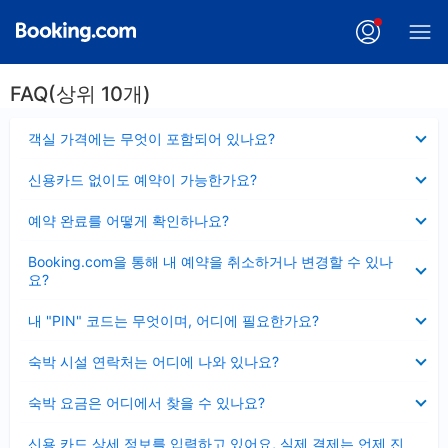
FAQ(상위 10개)
펼
객실 가격에는 무엇이 포함되어 있나요?
치
기
펼
신용카드 없이도 예약이 가능한가요?
치
기
펼
예약 완료를 어떻게 확인하나요?
치
기
펼
Booking.com을 통해 내 예약을 취소하거나 변경할 수 있나
치
요?
기
펼
내 "PIN" 코드는 무엇이며, 어디에 필요한가요?
치
기
펼
숙박 시설 연락처는 어디에 나와 있나요?
치
기
펼
숙박 요금은 어디에서 찾을 수 있나요?
치
기
펼
신용 카드 상세 정보를 입력하고 있어요, 실제 결제는 언제 진