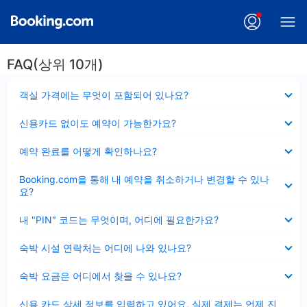
FAQ(상위 10개)
펼
객실 가격에는 무엇이 포함되어 있나요?
치
기
펼
신용카드 없이도 예약이 가능한가요?
치
기
펼
예약 완료를 어떻게 확인하나요?
치
기
펼
Booking.com을 통해 내 예약을 취소하거나 변경할 수 있나
치
요?
기
펼
내 "PIN" 코드는 무엇이며, 어디에 필요한가요?
치
기
펼
숙박 시설 연락처는 어디에 나와 있나요?
치
기
펼
숙박 요금은 어디에서 찾을 수 있나요?
치
기
펼
신용 카드 상세 정보를 입력하고 있어요, 실제 결제는 언제 진