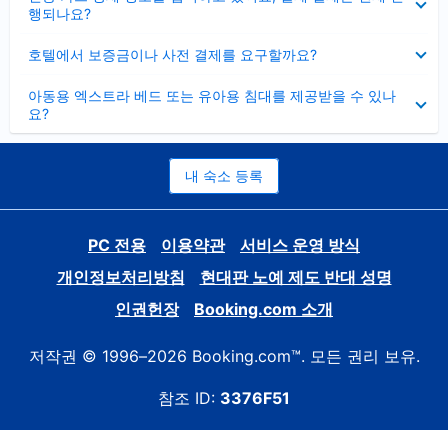
치
행되나요?
기
펼
호텔에서 보증금이나 사전 결제를 요구할까요?
치
기
펼
아동용 엑스트라 베드 또는 유아용 침대를 제공받을 수 있나
치
요?
기
내 숙소 등록
PC 전용
이용약관
서비스 운영 방식
개인정보처리방침
현대판 노예 제도 반대 성명
인권헌장
Booking.com 소개
저작권 © 1996–2026 Booking.com™. 모든 권리 보유.
참조 ID:
3376F51