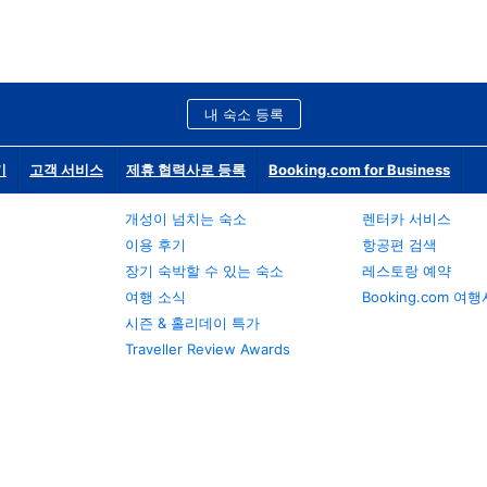
내 숙소 등록
기
고객 서비스
제휴 협력사로 등록
Booking.com for Business
개성이 넘치는 숙소
렌터카 서비스
이용 후기
항공편 검색
장기 숙박할 수 있는 숙소
레스토랑 예약
여행 소식
Booking.com 여
시즌 & 홀리데이 특가
Traveller Review Awards