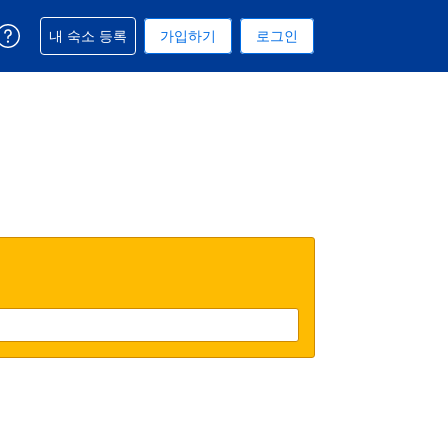
예약과 관련해 도움을 받으실 수 있습니다
내 숙소 등록
가입하기
로그인
 선택된 통화는 미국 달러입니다
택. 현재 선택된 언어는 한국어입니다