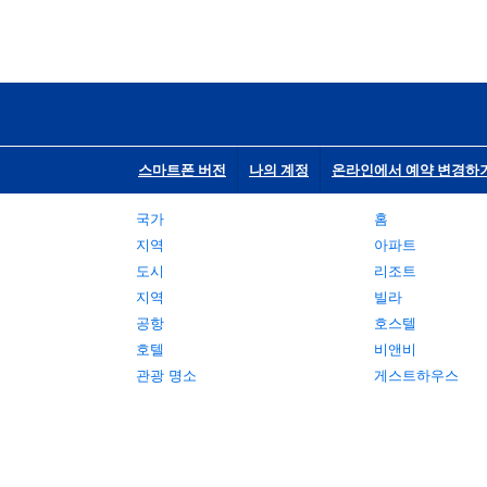
스마트폰 버전
나의 계정
온라인에서 예약 변경하
국가
홈
지역
아파트
도시
리조트
지역
빌라
공항
호스텔
호텔
비앤비
관광 명소
게스트하우스