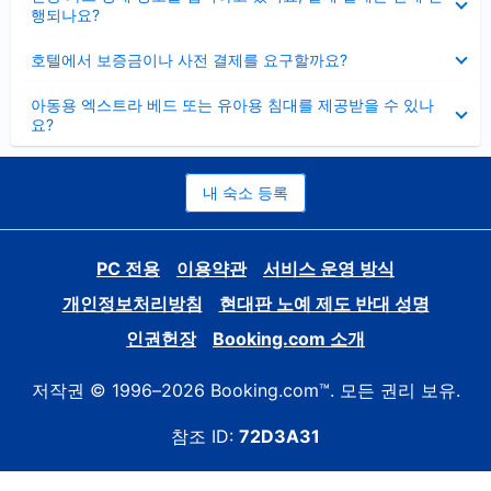
치
행되나요?
기
펼
호텔에서 보증금이나 사전 결제를 요구할까요?
치
기
펼
아동용 엑스트라 베드 또는 유아용 침대를 제공받을 수 있나
치
요?
기
내 숙소 등록
PC 전용
이용약관
서비스 운영 방식
개인정보처리방침
현대판 노예 제도 반대 성명
인권헌장
Booking.com 소개
저작권 © 1996–2026 Booking.com™. 모든 권리 보유.
참조 ID:
72D3A31