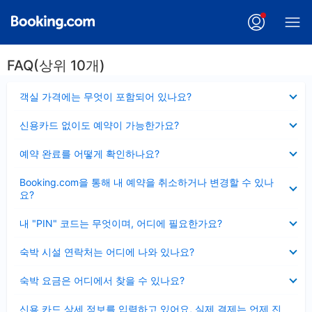
FAQ(상위 10개)
펼
객실 가격에는 무엇이 포함되어 있나요?
치
기
펼
신용카드 없이도 예약이 가능한가요?
치
기
펼
예약 완료를 어떻게 확인하나요?
치
기
펼
Booking.com을 통해 내 예약을 취소하거나 변경할 수 있나
치
요?
기
펼
내 "PIN" 코드는 무엇이며, 어디에 필요한가요?
치
기
펼
숙박 시설 연락처는 어디에 나와 있나요?
치
기
펼
숙박 요금은 어디에서 찾을 수 있나요?
치
기
펼
신용 카드 상세 정보를 입력하고 있어요, 실제 결제는 언제 진