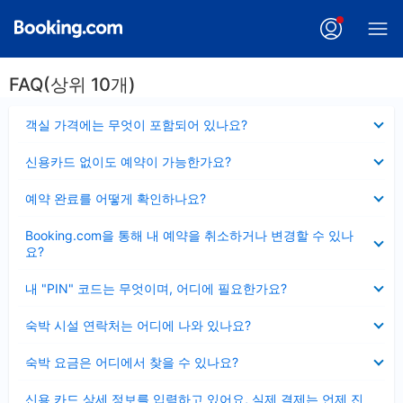
FAQ(상위 10개)
펼
객실 가격에는 무엇이 포함되어 있나요?
치
기
펼
신용카드 없이도 예약이 가능한가요?
치
기
펼
예약 완료를 어떻게 확인하나요?
치
기
펼
Booking.com을 통해 내 예약을 취소하거나 변경할 수 있나
치
요?
기
펼
내 "PIN" 코드는 무엇이며, 어디에 필요한가요?
치
기
펼
숙박 시설 연락처는 어디에 나와 있나요?
치
기
펼
숙박 요금은 어디에서 찾을 수 있나요?
치
기
펼
신용 카드 상세 정보를 입력하고 있어요, 실제 결제는 언제 진