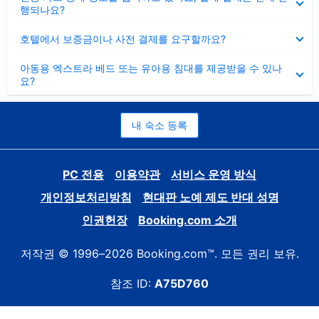
치
행되나요?
기
펼
호텔에서 보증금이나 사전 결제를 요구할까요?
치
기
펼
아동용 엑스트라 베드 또는 유아용 침대를 제공받을 수 있나
치
요?
기
내 숙소 등록
PC 전용
이용약관
서비스 운영 방식
개인정보처리방침
현대판 노예 제도 반대 성명
인권헌장
Booking.com 소개
저작권 © 1996–2026 Booking.com™. 모든 권리 보유.
참조 ID:
A75D760