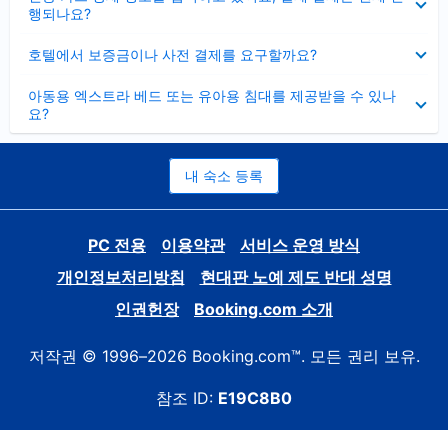
치
행되나요?
기
펼
호텔에서 보증금이나 사전 결제를 요구할까요?
치
기
펼
아동용 엑스트라 베드 또는 유아용 침대를 제공받을 수 있나
치
요?
기
내 숙소 등록
PC 전용
이용약관
서비스 운영 방식
개인정보처리방침
현대판 노예 제도 반대 성명
인권헌장
Booking.com 소개
저작권 © 1996–2026 Booking.com™. 모든 권리 보유.
참조 ID:
E19C8B0