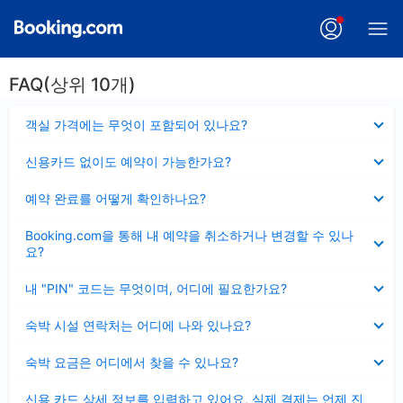
FAQ(상위 10개)
펼
객실 가격에는 무엇이 포함되어 있나요?
치
기
펼
신용카드 없이도 예약이 가능한가요?
치
기
펼
예약 완료를 어떻게 확인하나요?
치
기
펼
Booking.com을 통해 내 예약을 취소하거나 변경할 수 있나
치
요?
기
펼
내 "PIN" 코드는 무엇이며, 어디에 필요한가요?
치
기
펼
숙박 시설 연락처는 어디에 나와 있나요?
치
기
펼
숙박 요금은 어디에서 찾을 수 있나요?
치
기
펼
신용 카드 상세 정보를 입력하고 있어요, 실제 결제는 언제 진