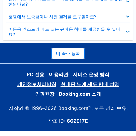
치
행되나요?
기
펼
호텔에서 보증금이나 사전 결제를 요구할까요?
치
기
펼
아동용 엑스트라 베드 또는 유아용 침대를 제공받을 수 있나
치
요?
기
내 숙소 등록
PC 전용
이용약관
서비스 운영 방식
개인정보처리방침
현대판 노예 제도 반대 성명
인권헌장
Booking.com 소개
저작권 © 1996–2026 Booking.com™. 모든 권리 보유.
참조 ID:
662E17E