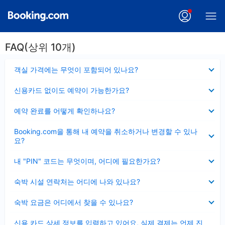
FAQ(상위 10개)
펼
객실 가격에는 무엇이 포함되어 있나요?
치
기
펼
신용카드 없이도 예약이 가능한가요?
치
기
펼
예약 완료를 어떻게 확인하나요?
치
기
펼
Booking.com을 통해 내 예약을 취소하거나 변경할 수 있나
치
요?
기
펼
내 "PIN" 코드는 무엇이며, 어디에 필요한가요?
치
기
펼
숙박 시설 연락처는 어디에 나와 있나요?
치
기
펼
숙박 요금은 어디에서 찾을 수 있나요?
치
기
펼
신용 카드 상세 정보를 입력하고 있어요, 실제 결제는 언제 진