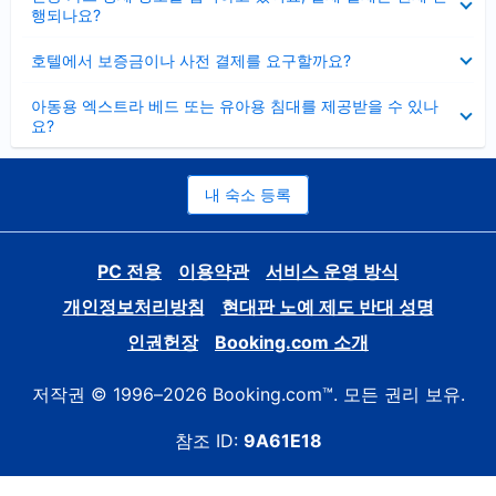
치
행되나요?
기
펼
호텔에서 보증금이나 사전 결제를 요구할까요?
치
기
펼
아동용 엑스트라 베드 또는 유아용 침대를 제공받을 수 있나
치
요?
기
내 숙소 등록
PC 전용
이용약관
서비스 운영 방식
개인정보처리방침
현대판 노예 제도 반대 성명
인권헌장
Booking.com 소개
저작권 © 1996–2026 Booking.com™. 모든 권리 보유.
참조 ID:
9A61E18