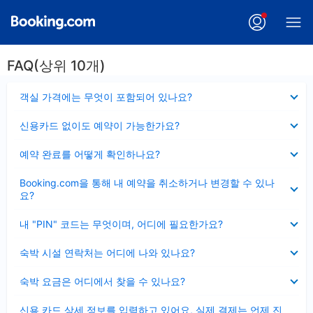
FAQ(상위 10개)
펼
객실 가격에는 무엇이 포함되어 있나요?
치
기
펼
신용카드 없이도 예약이 가능한가요?
치
기
펼
예약 완료를 어떻게 확인하나요?
치
기
펼
Booking.com을 통해 내 예약을 취소하거나 변경할 수 있나
치
요?
기
펼
내 "PIN" 코드는 무엇이며, 어디에 필요한가요?
치
기
펼
숙박 시설 연락처는 어디에 나와 있나요?
치
기
펼
숙박 요금은 어디에서 찾을 수 있나요?
치
기
펼
신용 카드 상세 정보를 입력하고 있어요, 실제 결제는 언제 진