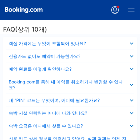
FAQ(상위 10개)
펼
객실 가격에는 무엇이 포함되어 있나요?
치
기
펼
신용카드 없이도 예약이 가능한가요?
치
기
펼
예약 완료를 어떻게 확인하나요?
치
기
펼
Booking.com을 통해 내 예약을 취소하거나 변경할 수 있나
치
요?
기
펼
내 "PIN" 코드는 무엇이며, 어디에 필요한가요?
치
기
펼
숙박 시설 연락처는 어디에 나와 있나요?
치
기
펼
숙박 요금은 어디에서 찾을 수 있나요?
치
기
펼
신용 카드 상세 정보를 입력하고 있어요, 실제 결제는 언제 진