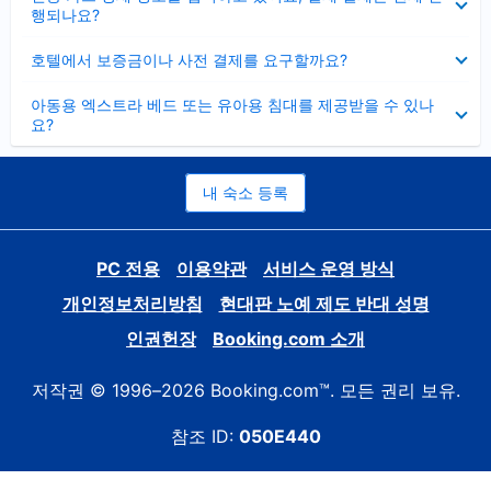
치
행되나요?
기
펼
호텔에서 보증금이나 사전 결제를 요구할까요?
치
기
펼
아동용 엑스트라 베드 또는 유아용 침대를 제공받을 수 있나
치
요?
기
내 숙소 등록
PC 전용
이용약관
서비스 운영 방식
개인정보처리방침
현대판 노예 제도 반대 성명
인권헌장
Booking.com 소개
저작권 © 1996–2026 Booking.com™. 모든 권리 보유.
참조 ID:
050E440