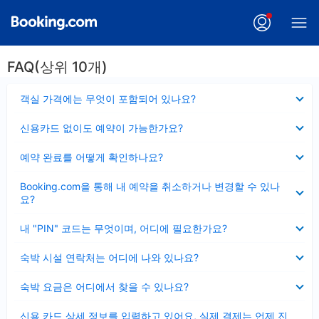
FAQ(상위 10개)
펼
객실 가격에는 무엇이 포함되어 있나요?
치
기
펼
신용카드 없이도 예약이 가능한가요?
치
기
펼
예약 완료를 어떻게 확인하나요?
치
기
펼
Booking.com을 통해 내 예약을 취소하거나 변경할 수 있나
치
요?
기
펼
내 "PIN" 코드는 무엇이며, 어디에 필요한가요?
치
기
펼
숙박 시설 연락처는 어디에 나와 있나요?
치
기
펼
숙박 요금은 어디에서 찾을 수 있나요?
치
기
펼
신용 카드 상세 정보를 입력하고 있어요, 실제 결제는 언제 진