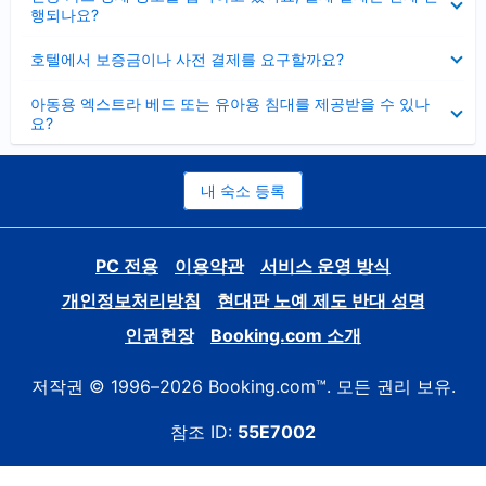
치
행되나요?
기
펼
호텔에서 보증금이나 사전 결제를 요구할까요?
치
기
펼
아동용 엑스트라 베드 또는 유아용 침대를 제공받을 수 있나
치
요?
기
내 숙소 등록
PC 전용
이용약관
서비스 운영 방식
개인정보처리방침
현대판 노예 제도 반대 성명
인권헌장
Booking.com 소개
저작권 © 1996–2026 Booking.com™. 모든 권리 보유.
참조 ID:
55E7002