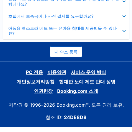
치
행되나요?
기
펼
호텔에서 보증금이나 사전 결제를 요구할까요?
치
기
펼
아동용 엑스트라 베드 또는 유아용 침대를 제공받을 수 있나
치
요?
기
내 숙소 등록
PC 전용
이용약관
서비스 운영 방식
개인정보처리방침
현대판 노예 제도 반대 성명
인권헌장
Booking.com 소개
저작권 © 1996–2026 Booking.com™. 모든 권리 보유.
참조 ID:
24DE8D8