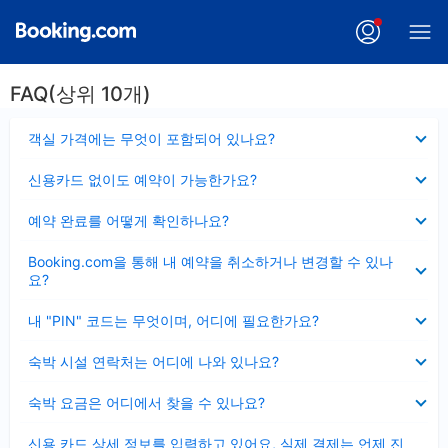
FAQ(상위 10개)
펼
객실 가격에는 무엇이 포함되어 있나요?
치
기
펼
신용카드 없이도 예약이 가능한가요?
치
기
펼
예약 완료를 어떻게 확인하나요?
치
기
펼
Booking.com을 통해 내 예약을 취소하거나 변경할 수 있나
치
요?
기
펼
내 "PIN" 코드는 무엇이며, 어디에 필요한가요?
치
기
펼
숙박 시설 연락처는 어디에 나와 있나요?
치
기
펼
숙박 요금은 어디에서 찾을 수 있나요?
치
기
펼
신용 카드 상세 정보를 입력하고 있어요, 실제 결제는 언제 진