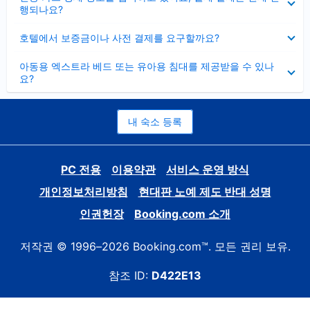
치
행되나요?
기
펼
호텔에서 보증금이나 사전 결제를 요구할까요?
치
기
펼
아동용 엑스트라 베드 또는 유아용 침대를 제공받을 수 있나
치
요?
기
내 숙소 등록
PC 전용
이용약관
서비스 운영 방식
개인정보처리방침
현대판 노예 제도 반대 성명
인권헌장
Booking.com 소개
저작권 © 1996–2026 Booking.com™. 모든 권리 보유.
참조 ID:
D422E13