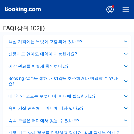
FAQ(상위 10개)
펼
객실 가격에는 무엇이 포함되어 있나요?
치
기
펼
신용카드 없이도 예약이 가능한가요?
치
기
펼
예약 완료를 어떻게 확인하나요?
치
기
펼
Booking.com을 통해 내 예약을 취소하거나 변경할 수 있나
치
요?
기
펼
내 "PIN" 코드는 무엇이며, 어디에 필요한가요?
치
기
펼
숙박 시설 연락처는 어디에 나와 있나요?
치
기
펼
숙박 요금은 어디에서 찾을 수 있나요?
치
기
펼
신용 카드 상세 정보를 입력하고 있어요, 실제 결제는 언제 진