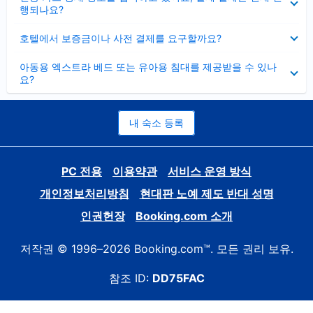
치
행되나요?
기
펼
호텔에서 보증금이나 사전 결제를 요구할까요?
치
기
펼
아동용 엑스트라 베드 또는 유아용 침대를 제공받을 수 있나
치
요?
기
내 숙소 등록
PC 전용
이용약관
서비스 운영 방식
개인정보처리방침
현대판 노예 제도 반대 성명
인권헌장
Booking.com 소개
저작권 © 1996–2026 Booking.com™. 모든 권리 보유.
참조 ID:
DD75FAC