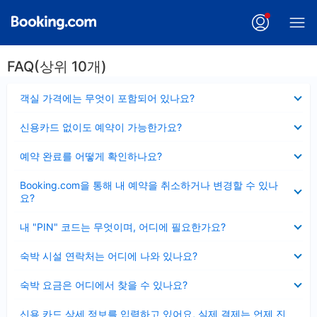
FAQ(상위 10개)
펼
객실 가격에는 무엇이 포함되어 있나요?
치
기
펼
신용카드 없이도 예약이 가능한가요?
치
기
펼
예약 완료를 어떻게 확인하나요?
치
기
펼
Booking.com을 통해 내 예약을 취소하거나 변경할 수 있나
치
요?
기
펼
내 "PIN" 코드는 무엇이며, 어디에 필요한가요?
치
기
펼
숙박 시설 연락처는 어디에 나와 있나요?
치
기
펼
숙박 요금은 어디에서 찾을 수 있나요?
치
기
펼
신용 카드 상세 정보를 입력하고 있어요, 실제 결제는 언제 진