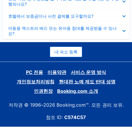
치
행되나요?
기
펼
호텔에서 보증금이나 사전 결제를 요구할까요?
치
기
펼
아동용 엑스트라 베드 또는 유아용 침대를 제공받을 수 있나
치
요?
기
내 숙소 등록
PC 전용
이용약관
서비스 운영 방식
개인정보처리방침
현대판 노예 제도 반대 성명
인권헌장
Booking.com 소개
저작권 © 1996–2026 Booking.com™. 모든 권리 보유.
참조 ID:
C574C57