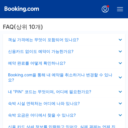
FAQ(상위 10개)
펼
객실 가격에는 무엇이 포함되어 있나요?
치
기
펼
신용카드 없이도 예약이 가능한가요?
치
기
펼
예약 완료를 어떻게 확인하나요?
치
기
펼
Booking.com을 통해 내 예약을 취소하거나 변경할 수 있나
치
요?
기
펼
내 "PIN" 코드는 무엇이며, 어디에 필요한가요?
치
기
펼
숙박 시설 연락처는 어디에 나와 있나요?
치
기
펼
숙박 요금은 어디에서 찾을 수 있나요?
치
기
펼
신용 카드 상세 정보를 입력하고 있어요, 실제 결제는 언제 진