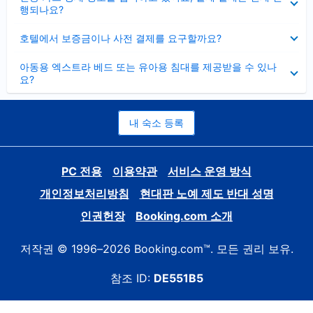
치
행되나요?
기
펼
호텔에서 보증금이나 사전 결제를 요구할까요?
치
기
펼
아동용 엑스트라 베드 또는 유아용 침대를 제공받을 수 있나
치
요?
기
내 숙소 등록
PC 전용
이용약관
서비스 운영 방식
개인정보처리방침
현대판 노예 제도 반대 성명
인권헌장
Booking.com 소개
저작권 © 1996–2026 Booking.com™. 모든 권리 보유.
참조 ID:
DE551B5