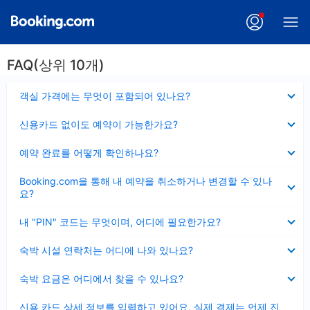
FAQ(상위 10개)
펼
객실 가격에는 무엇이 포함되어 있나요?
치
기
펼
신용카드 없이도 예약이 가능한가요?
치
기
펼
예약 완료를 어떻게 확인하나요?
치
기
펼
Booking.com을 통해 내 예약을 취소하거나 변경할 수 있나
치
요?
기
펼
내 "PIN" 코드는 무엇이며, 어디에 필요한가요?
치
기
펼
숙박 시설 연락처는 어디에 나와 있나요?
치
기
펼
숙박 요금은 어디에서 찾을 수 있나요?
치
기
펼
신용 카드 상세 정보를 입력하고 있어요, 실제 결제는 언제 진