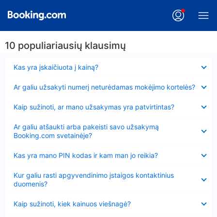
10 populiariausių klausimų
Suglausta
Kas yra įskaičiuota į kainą?
Suglausta
Ar galiu užsakyti numerį neturėdamas mokėjimo kortelės?
Suglausta
Kaip sužinoti, ar mano užsakymas yra patvirtintas?
Suglausta
Ar galiu atšaukti arba pakeisti savo užsakymą
Booking.com svetainėje?
Suglausta
Kas yra mano PIN kodas ir kam man jo reikia?
Suglausta
Kur galiu rasti apgyvendinimo įstaigos kontaktinius
duomenis?
Suglausta
Kaip sužinoti, kiek kainuos viešnagė?