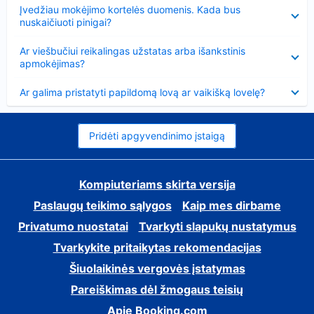
Suglausta
Įvedžiau mokėjimo kortelės duomenis. Kada bus
nuskaičiuoti pinigai?
Suglausta
Ar viešbučiui reikalingas užstatas arba išankstinis
apmokėjimas?
Suglausta
Ar galima pristatyti papildomą lovą ar vaikišką lovelę?
Pridėti apgyvendinimo įstaigą
Kompiuteriams skirta versija
Paslaugų teikimo sąlygos
Kaip mes dirbame
Privatumo nuostatai
Tvarkyti slapukų nustatymus
Tvarkykite pritaikytas rekomendacijas
Šiuolaikinės vergovės įstatymas
Pareiškimas dėl žmogaus teisių
Apie Booking.com