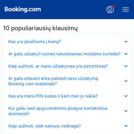
10 populiariausių klausimų
Suglausta
Kas yra įskaičiuota į kainą?
Suglausta
Ar galiu užsakyti numerį neturėdamas mokėjimo kortelės?
Suglausta
Kaip sužinoti, ar mano užsakymas yra patvirtintas?
Suglausta
Ar galiu atšaukti arba pakeisti savo užsakymą
Booking.com svetainėje?
Suglausta
Kas yra mano PIN kodas ir kam man jo reikia?
Suglausta
Kur galiu rasti apgyvendinimo įstaigos kontaktinius
duomenis?
Suglausta
Kaip sužinoti, kiek kainuos viešnagė?