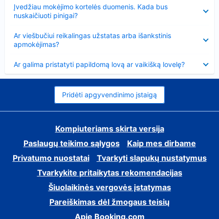
Suglausta
Įvedžiau mokėjimo kortelės duomenis. Kada bus
nuskaičiuoti pinigai?
Suglausta
Ar viešbučiui reikalingas užstatas arba išankstinis
apmokėjimas?
Suglausta
Ar galima pristatyti papildomą lovą ar vaikišką lovelę?
Pridėti apgyvendinimo įstaigą
Kompiuteriams skirta versija
Paslaugų teikimo sąlygos
Kaip mes dirbame
Privatumo nuostatai
Tvarkyti slapukų nustatymus
Tvarkykite pritaikytas rekomendacijas
Šiuolaikinės vergovės įstatymas
Pareiškimas dėl žmogaus teisių
Apie Booking.com