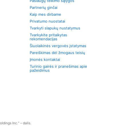
Paslaugų teikimo sąlygos
Partnerių ginčai
Kaip mes dirbame
Privatumo nuostatai
Tvarkyti slapukų nustatymus
Tvarkykite pritaikytas
rekomendacijas
Šiuolaikinės vergovės įstatymas
Pareiškimas dėl žmogaus teisių
Įmonės kontaktai
Turinio gairės ir pranešimas apie
pažeidimus
dings Inc.“ – dalis.