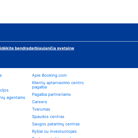
ridėkite bendradarbiaujančią svetainę
a
Apie Booking.com
Klientų aptarnavimo centro
pagalba
cijos
Pagalba partneriams
onių agentams
Careers
Tvarumas
Spaudos centras
Saugos patarimų centras
Ryšiai su investuotojais