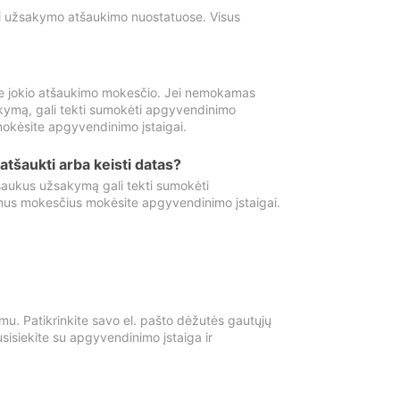
ti užsakymo atšaukimo nuostatuose. Visus
e jokio atšaukimo mokesčio. Jei nemokamas
kymą, gali tekti sumokėti apgyvendinimo
okėsite apgyvendinimo įstaigai.
atšaukti arba keisti datas?
aukus užsakymą gali tekti sumokėti
mus mokesčius mokėsite apgyvendinimo įstaigai.
mu. Patikrinkite savo el. pašto dėžutės gautųjų
usisiekite su apgyvendinimo įstaiga ir