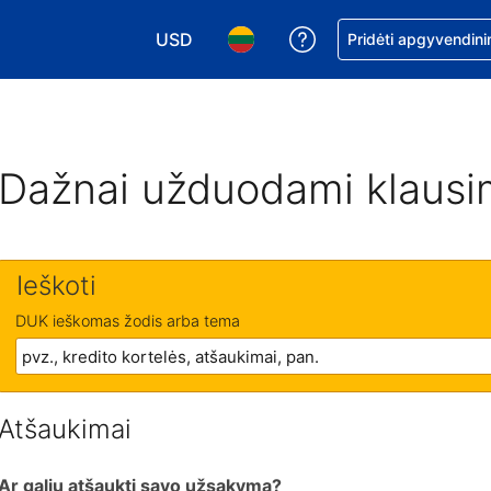
USD
Pagalba dėl užsaky
Pridėti apgyvendini
Pasirinkite valiutą. Jūsų pasirinkta valiu
Pasirinkite kalbą. Jūsų pasirink
Dažnai užduodami klausi
Ieškoti
DUK ieškomas žodis arba tema
Atšaukimai
Ar galiu atšaukti savo užsakymą?