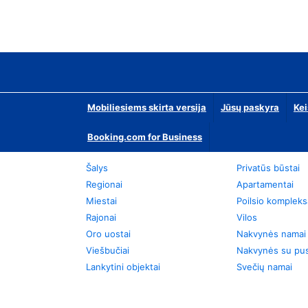
Mobiliesiems skirta versija
Jūsų paskyra
Kei
Booking.com for Business
Šalys
Privatūs būstai
Regionai
Apartamentai
Miestai
Poilsio kompleks
Rajonai
Vilos
Oro uostai
Nakvynės namai
Viešbučiai
Nakvynės su pus
Lankytini objektai
Svečių namai