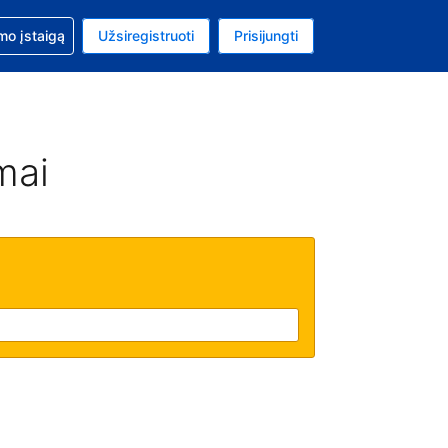
mo
mo įstaigą
Užsiregistruoti
Prisijungti
ta: Jungtinių Valstijų doleris
ta kalba: Lietuvių
mai