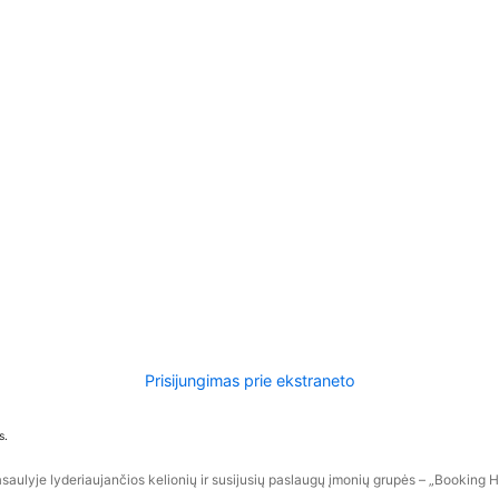
Prisijungimas prie ekstraneto
s.
aulyje lyderiaujančios kelionių ir susijusių paslaugų įmonių grupės – „Booking Hol