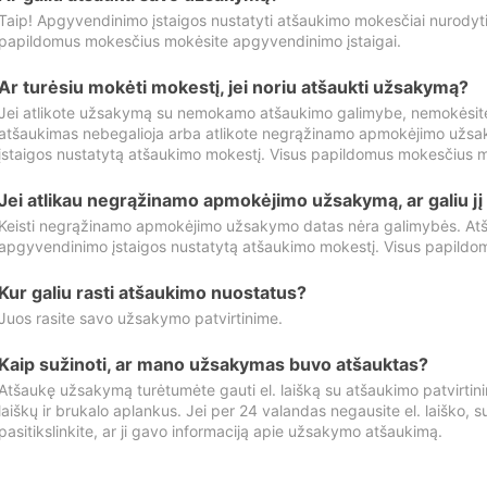
Taip! Apgyvendinimo įstaigos nustatyti atšaukimo mokesčiai nurody
papildomus mokesčius mokėsite apgyvendinimo įstaigai.
Ar turėsiu mokėti mokestį, jei noriu atšaukti užsakymą?
Jei atlikote užsakymą su nemokamo atšaukimo galimybe, nemokėsit
atšaukimas nebegalioja arba atlikote negrąžinamo apmokėjimo užsa
įstaigos nustatytą atšaukimo mokestį. Visus papildomus mokesčius m
Jei atlikau negrąžinamo apmokėjimo užsakymą, ar galiu jį 
Keisti negrąžinamo apmokėjimo užsakymo datas nėra galimybės. Atš
apgyvendinimo įstaigos nustatytą atšaukimo mokestį. Visus papildo
Kur galiu rasti atšaukimo nuostatus?
Juos rasite savo užsakymo patvirtinime.
Kaip sužinoti, ar mano užsakymas buvo atšauktas?
Atšaukę užsakymą turėtumėte gauti el. laišką su atšaukimo patvirtini
laiškų ir brukalo aplankus. Jei per 24 valandas negausite el. laiško, s
pasitikslinkite, ar ji gavo informaciją apie užsakymo atšaukimą.