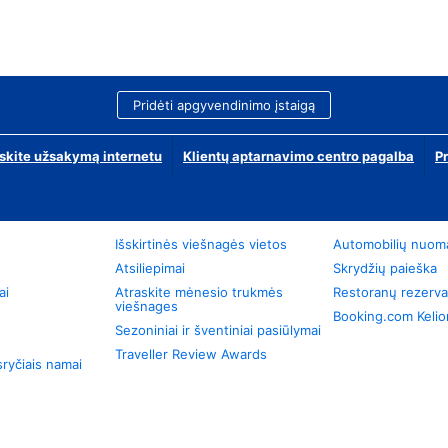
Pridėti apgyvendinimo įstaigą
skite užsakymą internetu
Klientų aptarnavimo centro pagalba
P
Išskirtinės viešnagės vietos
Automobilių nuom
Atsiliepimai
Skrydžių paieška
ai
Atraskite mėnesio trukmės
Restoranų rezerva
viešnages
Booking.com Keli
Sezoniniai ir šventiniai pasiūlymai
Traveller Review Awards
ryčiais namai