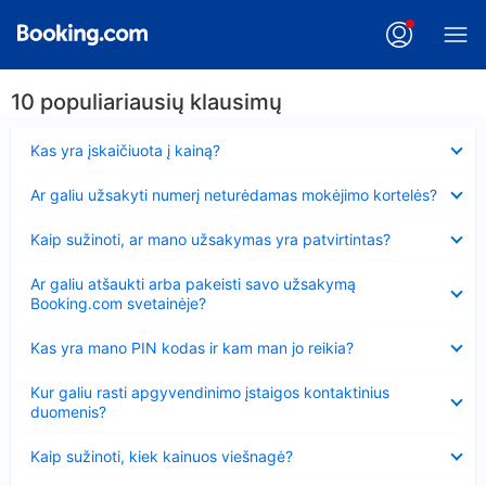
10 populiariausių klausimų
Suglausta
Kas yra įskaičiuota į kainą?
Suglausta
Ar galiu užsakyti numerį neturėdamas mokėjimo kortelės?
Suglausta
Kaip sužinoti, ar mano užsakymas yra patvirtintas?
Suglausta
Ar galiu atšaukti arba pakeisti savo užsakymą
Booking.com svetainėje?
Suglausta
Kas yra mano PIN kodas ir kam man jo reikia?
Suglausta
Kur galiu rasti apgyvendinimo įstaigos kontaktinius
duomenis?
Suglausta
Kaip sužinoti, kiek kainuos viešnagė?