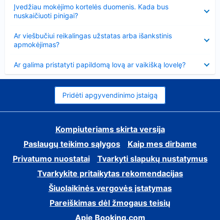
Suglausta
Įvedžiau mokėjimo kortelės duomenis. Kada bus
nuskaičiuoti pinigai?
Suglausta
Ar viešbučiui reikalingas užstatas arba išankstinis
apmokėjimas?
Suglausta
Ar galima pristatyti papildomą lovą ar vaikišką lovelę?
Pridėti apgyvendinimo įstaigą
Kompiuteriams skirta versija
Paslaugų teikimo sąlygos
Kaip mes dirbame
Privatumo nuostatai
Tvarkyti slapukų nustatymus
Tvarkykite pritaikytas rekomendacijas
Šiuolaikinės vergovės įstatymas
Pareiškimas dėl žmogaus teisių
Apie Booking.com